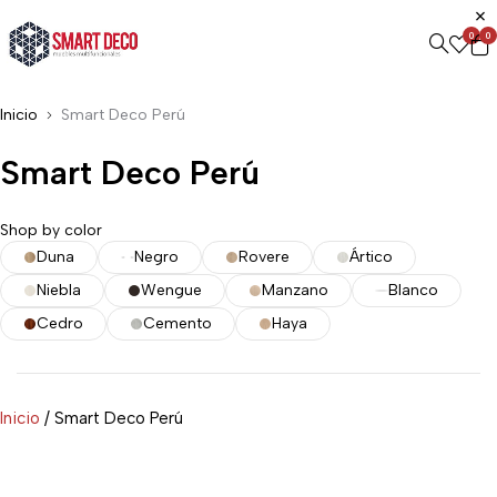
0
0
Inicio
Smart Deco Perú
Smart Deco Perú
Shop by color
Duna
Negro
Rovere
Ártico
Niebla
Wengue
Manzano
Blanco
Cedro
Cemento
Haya
Inicio
/ Smart Deco Perú