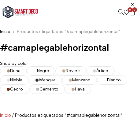
0
0
Inicio
Productos etiquetados “#camaplegablehorizontal”
#camaplegablehorizontal
Shop by color
Duna
Negro
Rovere
Ártico
Niebla
Wengue
Manzano
Blanco
Cedro
Cemento
Haya
Inicio
/ Productos etiquetados “#camaplegablehorizontal”